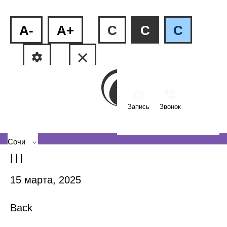
A-
A+
C
C
C
Запись
Звонок
ул.Пластунская, 81
+7 (862) 555-27-08
Сочи
| | |
15 марта, 2025
Back