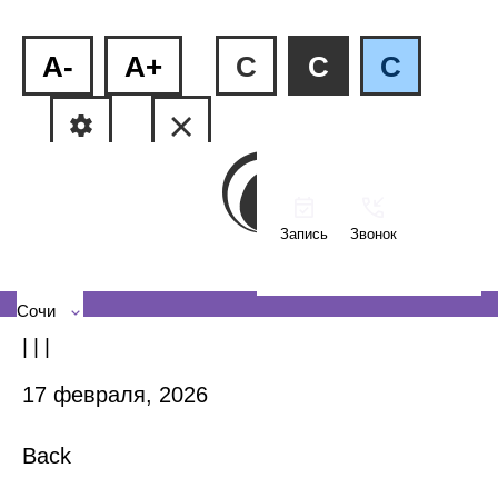
A-
A+
C
C
C
Запись
Звонок
ул.Пластунская, 81
+7 (862) 555-27-08
Сочи
| | |
17 февраля, 2026
Back