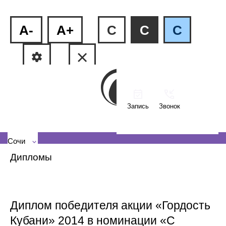
A-
A+
C
C
C
Запись
Звонок
ул.Пластунская, 81
+7 (862) 555-27-08
Сочи
Дипломы
Диплом победителя акции «Гордость
Кубани» 2014 в номинации «С