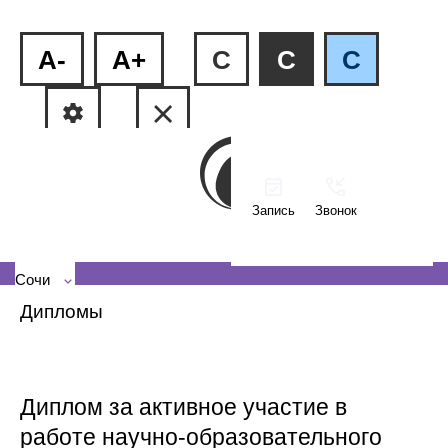
A-
A+
C
C
C
Запись
Звонок
ул.Пластунская, 81
+7 (862) 555-27-08
Сочи
Дипломы
Диплом за активное участие в
работе научно-образовательного