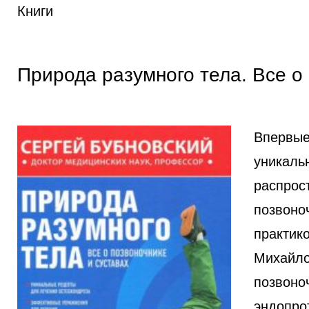
Книги
Природа разумного тела. Все о
Впервые
уникаль
распрос
позвоно
практико
Михайло
позвоноч
эндопро