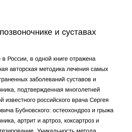
 позвоночнике и суставах
 в России, в одной книге отражена
ная авторская методика лечения самых
траненных заболеваний суставов и
чника, подтвержденная многолетней
й известного российского врача Сергея
вича Бубновского: остеохондроз и грыжа
ника, артрит и артроз, коксартроз и
тезирование. Уникальность метода