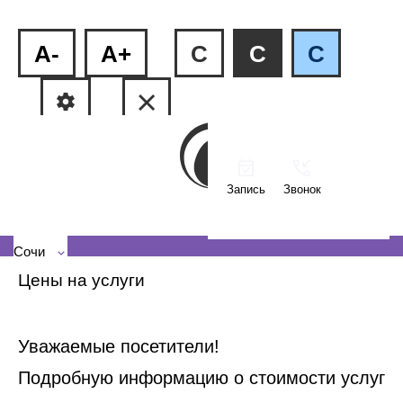
A-
A+
C
C
C
Запись
Звонок
ул.Пластунская, 81
+7 (862) 555-27-08
Сочи
Цены на услуги
Уважаемые посетители!
Подробную информацию о стоимости услуг