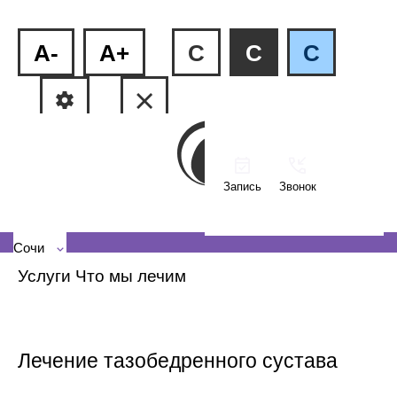
A-
A+
C
C
C
Запись
Звонок
ул.Пластунская, 81
+7 (862) 555-27-08
Сочи
Услуги
Что мы лечим
Лечение тазобедренного сустава