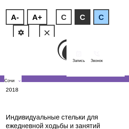
A-
A+
C
C
C
Запись
Звонок
ул.Пластунская, 81
+7 (862) 555-27-08
Сочи
2018
Индивидуальные стельки для
ежедневной ходьбы и занятий