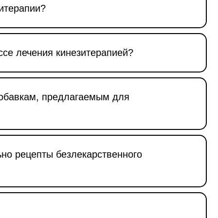
зитерапии?
ссе лечения кинезитерапией?
добавкам, предлагаемым для
ьно рецепты безлекарственного