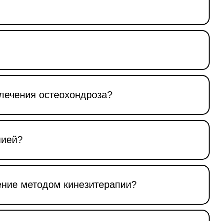
 лечения остеохондроза?
пией?
ение методом кинезитерапии?