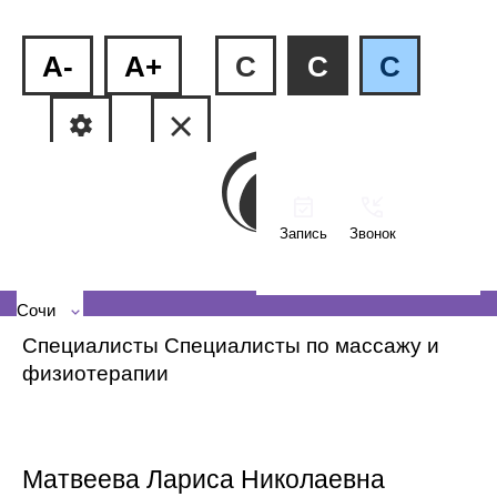
A-
A+
C
C
C
Запись
Звонок
ул.Пластунская, 81
+7 (862) 555-27-08
Сочи
Специалисты
Специалисты по массажу и
физиотерапии
Матвеева Лариса Николаевна